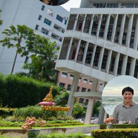
ธนสร ดอกไม้เงิน
งานบุคคล /งานการเงิน (การจัดทําการประเมินผล
ประจําปีและการจัดทําของบประมาณ ประจําปี) จัด
ทํารายงานศักยภาพ รับสมัครแพทย์ รับ-ส่ง จัดทําสํา
เนา ฯลฯ
กษ