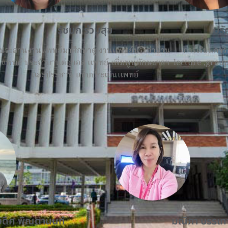
รัชนก ร่วมสุข
ปรั
ประสานงานแพทย์มาศึกษาดู งานแพทย์ประจําบ้าน
การเรียนการ
แพทย์ ประจําบานต่อยอด แพทย์ เพิ่มพูนทักษะฯลฯ
lecture ,group
และประสาน แบบประเมินแพทย์
ิดิศ พิณตานนท์
มณิภา บรรเท