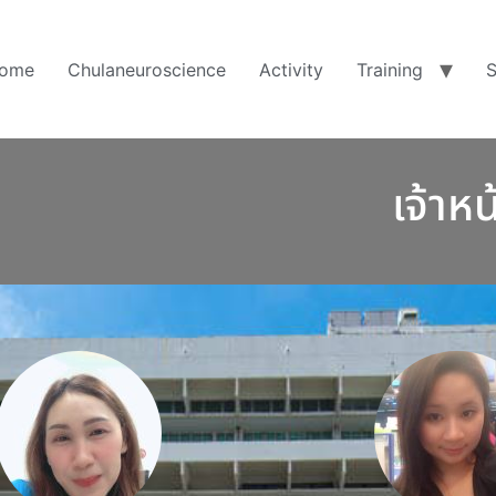
ome
Chulaneuroscience
Activity
Training
S
เจ้าห