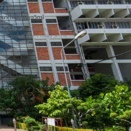
ศมา ไตรยปัญจวิทย์
สอนนิสิต เตรียมไฟล์เอกสารการ
 discussion จัดตารางสอน ,ตาราง
การ round
า