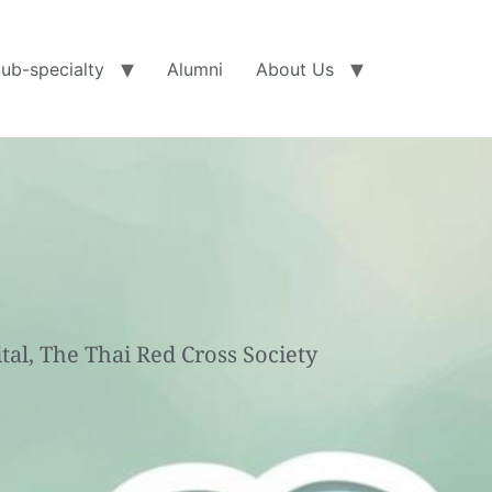
ub-specialty
Alumni
About Us
al, The Thai Red Cross Society