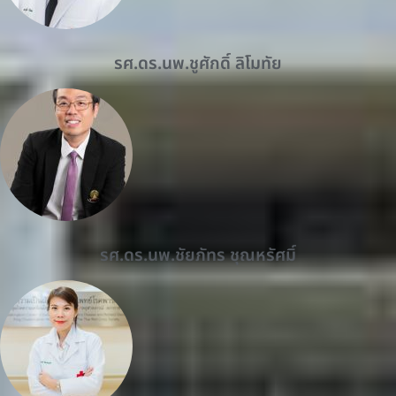
รศ.ดร.นพ.ชูศักดิ์ ลิโมทัย
รศ.ดร.นพ.ชัยภัทร ชุณหรัศมิ์