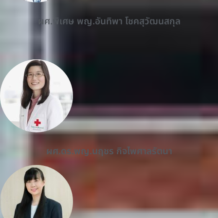
ผศ.พิเศษ พญ.อันทิพา โชคสุวัฒนสกุล
ผศ.ดร.พญ.นฤชร กิจไพศาลรัตนา