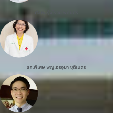
ศ.นพ.รุ่งโรจน์ พิทยศิริ
รศ.พิเศษ พญ.อรอุมา ชุติเนตร