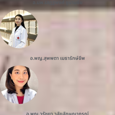
อ.นพ.เสฏฐพงศ์ ชูนามชัย
อ.พญ.สุพพตา เมธารักษ์ชีพ
อ.พญ.วรัชยา วลัยลักษณาภรณ์