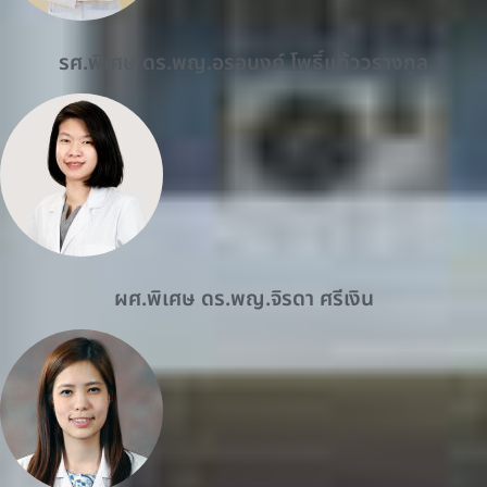
รศ.พิเศษ ดร.พญ.อรอนงค์ โพธิ์แก้ววรางกูล
ผศ.พิเศษ ดร.พญ.จิรดา ศรีเงิน