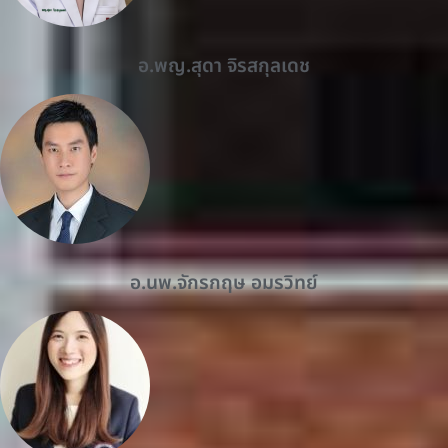
อ.พญ.สุดา จิรสกุลเดช
อ.นพ.จักรกฤษ อมรวิทย์