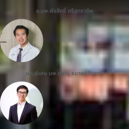
อ.นพ.พีรสิทธิ์ ตรีสุทธาชีพ
ผศ.พิเศษ นพ.ภูษณุ ธนาพรสังสุทธิ์