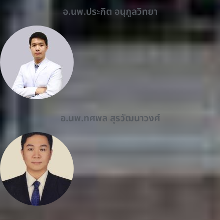
อ.นพ.ประกิต อนุกูลวิทยา
อ.นพ.ทศพล สุรวัฒนาวงศ์