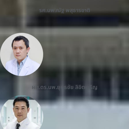
รศ.นพ.ณัฐ พสุธารชาติ
ผศ.ดร.นพ.ยุทธชัย ลิขิตเจริญ