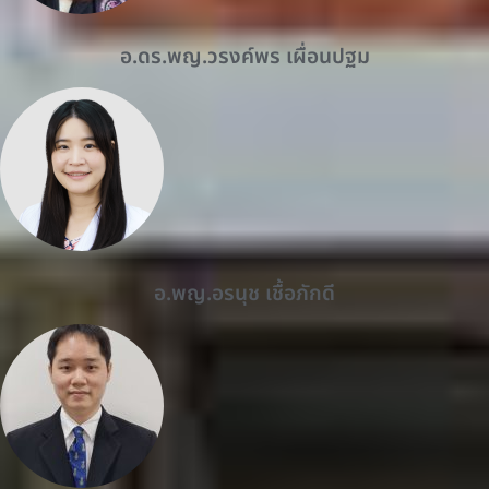
อ.ดร.พญ.วรงค์พร เผื่อนปฐม
อ.พญ.อรนุช เชื้อภักดี