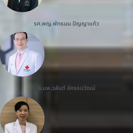
รศ.พญ.พัทธมน ปัญญาแก้ว
อ.นพ.วสันต์ อัครธนวัฒน์