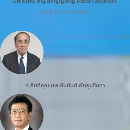
ผศ.พิเศษ พญ.อภิญญ์เพ็ญ สาระยา วสันติวงศ์
หัวหน้าสาขาประสาทวิทยา
ศ.กิตติคุณ นพ.กัมมันต์ พันธุมจินดา