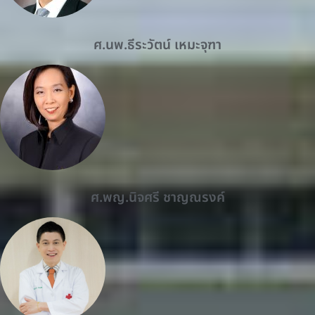
ศ.นพ.ธีระวัตน์ เหมะจุฑา
ศ.พญ.นิจศรี ชาญณรงค์